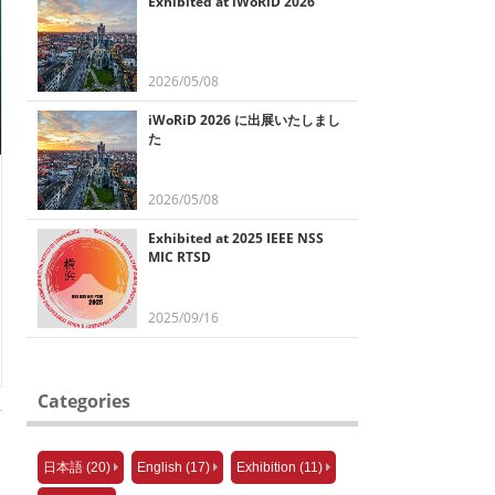
Exhibited at iWoRiD 2026
2026/05/08
iWoRiD 2026 に出展いたしまし
た
2026/05/08
Exhibited at 2025 IEEE NSS
MIC RTSD
2025/09/16
Categories
日本語 (20)
English (17)
Exhibition (11)