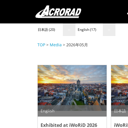
日本語 (20)
English (17)
TOP
>
Media
> 2026年05月
English
日本語
Exhibited at iWoRiD 2026
iWoR