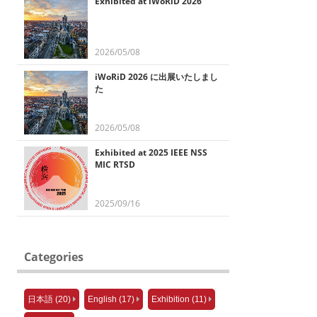
Exhibited at iWoRiD 2026
2026/05/08
iWoRiD 2026 に出展いたしまし
た
2026/05/08
Exhibited at 2025 IEEE NSS
MIC RTSD
2025/09/16
Categories
日本語 (20)
English (17)
Exhibition (11)